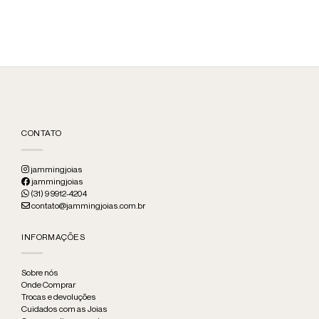
CONTATO
jammingjoias
jammingjoias
(31) 9 9912-4204
contato@jammingjoias.com.br
INFORMAÇÕES
Sobre nós
Onde Comprar
Trocas e devoluções
Cuidados com as Joias