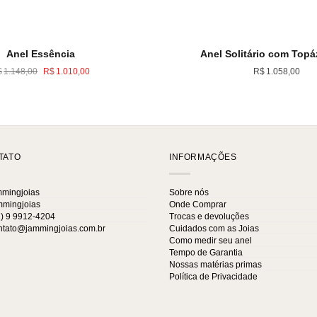
Anel Essência
Anel Solitário com Topá
O
O
$
1.148,00
R$
1.010,00
R$
1.058,00
preço
preço
original
atual
era:
é:
R$1.148,00.
R$1.010,00.
TATO
INFORMAÇÕES
mingjoias
Sobre nós
mingjoias
Onde Comprar
) 9 9912-4204
Trocas e devoluções
tato@jammingjoias.com.br
Cuidados com as Joias
Como medir seu anel
Tempo de Garantia
Nossas matérias primas
Política de Privacidade