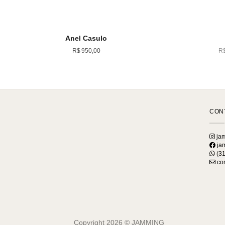
Anel Casulo
R$
950,00
R
CON
jam
jam
(31
con
Copyright 2026 ©
JAMMING