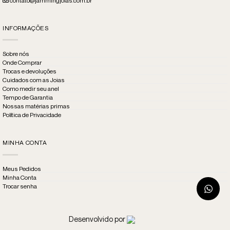
contato@jammingjoias.com.br
INFORMAÇÕES
Sobre nós
Onde Comprar
Trocas e devoluções
Cuidados com as Joias
Como medir seu anel
Tempo de Garantia
Nossas matérias primas
Política de Privacidade
MINHA CONTA
Meus Pedidos
Minha Conta
Trocar senha
Desenvolvido por