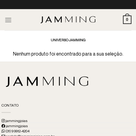
Skip
to
content
0
UNIVERSO JAMMING
Nenhum produto foi encontrado para a sua seleção.
CONTATO
jammingjoias
jammingjoias
(31) 9 9912-4204