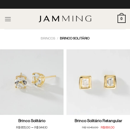
Skip
to
content
0
BRINCOS
/
BRINCO SOLITÁRIO
Brinco Solitário
Brinco Solitário Retangular
Price
O
O
–
R$
855,00
R$
944,10
R$
1.049,00
R$
891,00