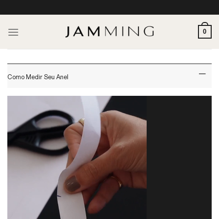
Skip
to
content
0
Como Medir Seu Anel