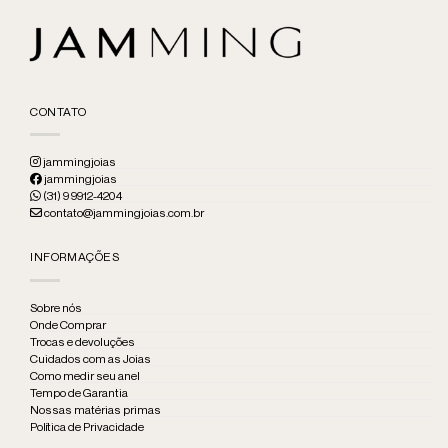
CONTATO
jammingjoias
jammingjoias
(31) 9 9912-4204
contato@jammingjoias.com.br
INFORMAÇÕES
Sobre nós
Onde Comprar
Trocas e devoluções
Cuidados com as Joias
Como medir seu anel
Tempo de Garantia
Nossas matérias primas
Política de Privacidade