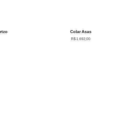
rtzo
Colar Asas
R$
1.692,00