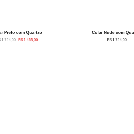
ar Preto com Quartzo
Colar Nude com Qua
O
O
$
1.724,00
R$
1.465,00
R$
1.724,00
preço
preço
original
atual
era:
é:
R$1.724,00.
R$1.465,00.