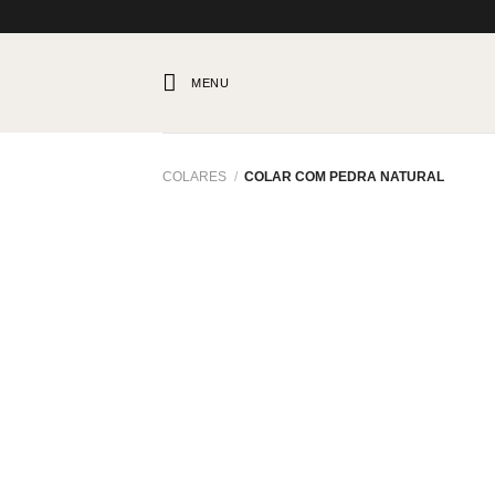
Skip
to
content
MENU
COLARES
/
COLAR COM PEDRA NATURAL