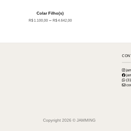
Colar Filho(s)
Price
–
R$
1.100,00
R$
4.642,00
range:
R$1.100,00
through
R$4.642,00
CON
jam
jam
(31
con
Copyright 2026 ©
JAMMING