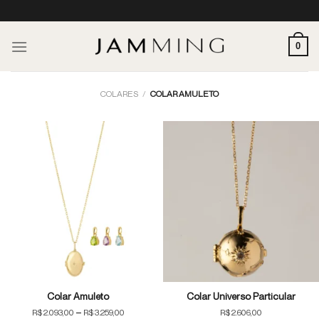
Skip
to
content
0
COLARES
/
COLAR AMULETO
Colar Amuleto
Colar Universo Particular
Price
–
R$
2.093,00
R$
3.259,00
R$
2.606,00