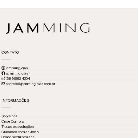
range:
R$2.093,00
through
R$3.259,00
CONTATO
jammingjoias
jammingjoias
(31) 9 9912-4204
contato@jammingjoias.com.br
INFORMAÇÕES
Sobre nós
Onde Comprar
Trocas e devoluções
Cuidados com as Joias
Como medir seu anel