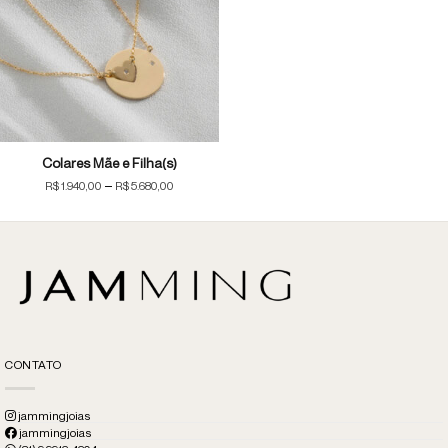
Colares Mãe e Filha(s)
Price
–
R$
1.940,00
R$
5.680,00
range:
R$1.940,00
through
R$5.680,00
CONTATO
jammingjoias
jammingjoias