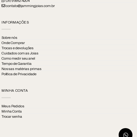
(31) 9 9912-4204
contato@jammingjoias.com.br
INFORMAÇÕES
Sobre nós
Onde Comprar
Trocas e devoluções
Cuidados com as Joias
Como medir seu anel
Tempo de Garantia
Nossas matérias primas
Política de Privacidade
MINHA CONTA
Meus Pedidos
Minha Conta
Trocar senha