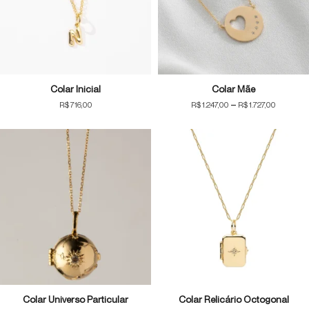
Colar Inicial
Colar Mãe
Price
–
R$
716,00
R$
1.247,00
R$
1.727,00
range:
R$1.24
through
R$1.72
Colar Universo Particular
Colar Relicário Octogonal