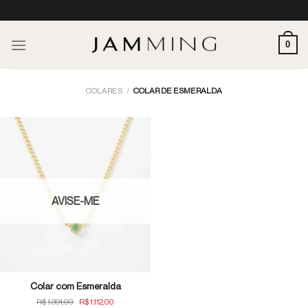
Skip
to
content
0
COLARES
/
COLAR DE ESMERALDA
AVISE-ME
Colar com Esmeralda
O
O
R$
1.391,00
R$
1.112,00