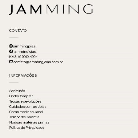
CONTATO
jammingjoias
jammingjoias
(31) 9 9912-4204
contato@jammingjoias.com.br
INFORMAÇÕES
Sobre nós
Onde Comprar
Trocas e devoluções
Cuidados com as Joias
Como medir seu anel
Tempo de Garantia
Nossas matérias primas
Política de Privacidade