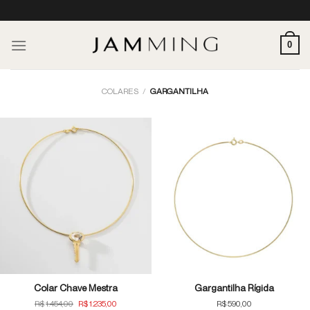
Skip
to
content
0
COLARES
/
GARGANTILHA
Colar Chave Mestra
Gargantilha Rígida
O
O
R$
1.454,00
R$
1.235,00
R$
590,00