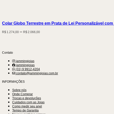
Colar Globo Terrestre em Prata de Lei Personalizável com
Price
–
R$
1.274,00
R$
2.066,00
range:
R$1.274,00
through
R$2.066,00
Contato
jammingjoias
jammingjoias
(31) 9 9912-4204
contato@jammingjoias.com.br
INFORMAÇÕES
Sobre nós
Onde Comprar
Trocas e devoluções
Cuidados com as Joias
Como medir seu anel
Tempo de Garantia