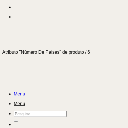
Skip
to
content
Atributo "Número De Países" de produto
/
6
Menu
Menu
Pesquisar
por: