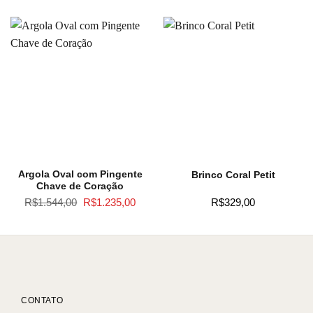
Argola Oval com Pingente
Brinco Coral Petit
Chave de Coração
O
O
R$
1.544,00
R$
1.235,00
R$
329,00
preço
preço
original
atual
era:
é:
R$1.544,00.
R$1.235,00.
CONTATO