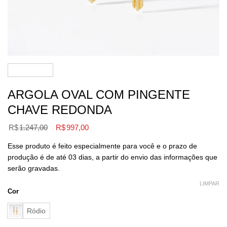
ARGOLA OVAL COM PINGENTE
CHAVE REDONDA
O
O
R$
1.247,00
R$
997,00
preço
preço
Esse produto é feito especialmente para você e o prazo de
original
atual
produção é de até 03 dias, a partir do envio das informações que
era:
é:
serão gravadas.
R$1.247,00.
R$997,00.
LIMPAR
Cor
Ródio