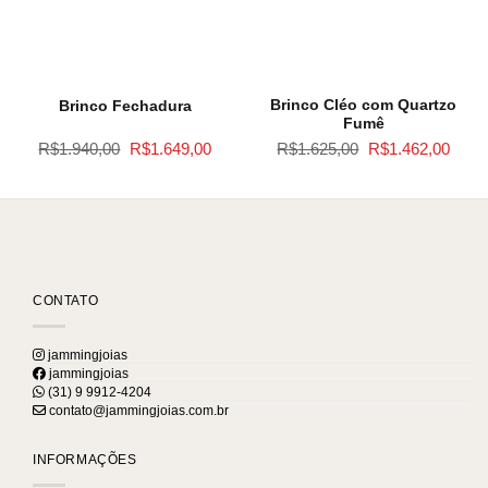
Brinco Cléo com Quartzo
Brinco Fechadura
Fumê
O
O
O
O
R$
1.940,00
R$
1.649,00
R$
1.625,00
R$
1.462,00
ço
preço
preço
preço
preço
l
original
atual
original
atual
era:
é:
era:
é:
.312,00.
R$1.940,00.
R$1.649,00.
R$1.625,00.
R$1.4
CONTATO
jammingjoias
jammingjoias
(31) 9 9912-4204
contato@jammingjoias.com.br
INFORMAÇÕES