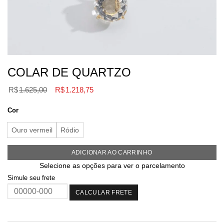
COLAR DE QUARTZO
O
O
R$
1.625,00
R$
1.218,75
preço
preço
original
atual
Cor
era:
é:
Ouro vermeil
Ródio
R$1.625,00.
R$1.218,75.
ADICIONAR AO CARRINHO
Selecione as opções para ver o parcelamento
Simule seu frete
CALCULAR FRETE