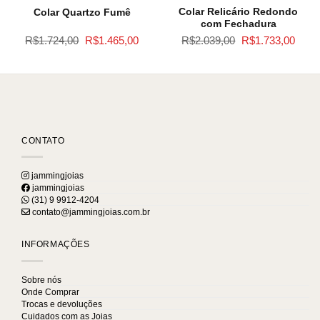
Colar Relicário Redondo
Colar Quartzo Fumê
com Fechadura
O
O
O
O
R$
1.724,00
R$
1.465,00
R$
2.039,00
R$
1.733,00
ço
preço
preço
preço
preço
l
original
atual
original
atual
era:
é:
era:
é:
.112,00.
R$1.724,00.
R$1.465,00.
R$2.039,00.
R$1.7
CONTATO
jammingjoias
jammingjoias
(31) 9 9912-4204
contato@jammingjoias.com.br
INFORMAÇÕES
Sobre nós
Onde Comprar
Trocas e devoluções
Cuidados com as Joias