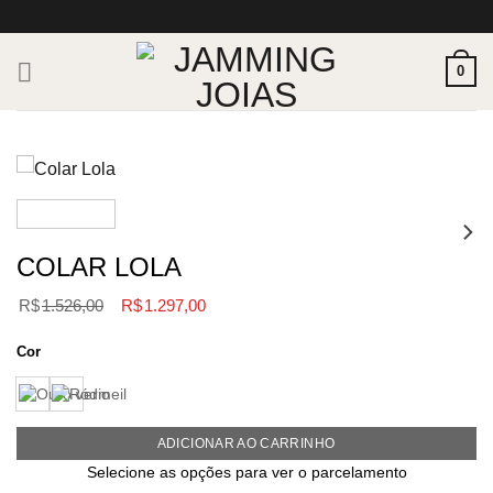
Skip
to
content
0
COLAR LOLA
O
O
R$
1.526,00
R$
1.297,00
preço
preço
original
atual
Cor
era:
é:
R$1.526,00.
R$1.297,00.
ADICIONAR AO CARRINHO
Selecione as opções para ver o parcelamento