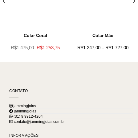
Colar Coral
Colar Mãe
O
O
Price
R$
1.475,00
R$
1.253,75
R$
1.247,00
R$
1.727,00
–
ço
preço
preço
rang
l
original
atual
R$1.
era:
é:
thro
.014,00.
R$1.475,00.
R$1.253,75.
R$1.
CONTATO
jammingjoias
jammingjoias
(31) 9 9912-4204
contato@jammingjoias.com.br
INFORMAÇÕES