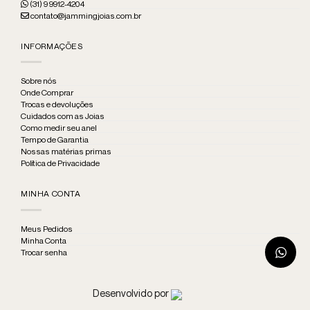
(31) 9 9912-4204
contato@jammingjoias.com.br
INFORMAÇÕES
Sobre nós
Onde Comprar
Trocas e devoluções
Cuidados com as Joias
Como medir seu anel
Tempo de Garantia
Nossas matérias primas
Política de Privacidade
MINHA CONTA
Meus Pedidos
Minha Conta
Trocar senha
Desenvolvido por