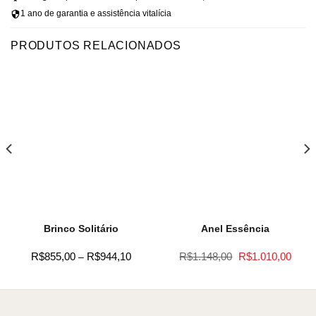
1 ano de garantia e assistência vitalícia
PRODUTOS RELACIONADOS
Brinco Solitário
Anel Essência
Price
O
O
R$
855,00
R$
944,10
R$
1.148,00
R$
1.010,00
–
range:
preço
preço
R$855,00
original
atual
through
era:
é:
R$944,10
R$1.148,00.
R$1.0