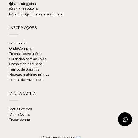
jammingjoias
(31) 9 9912-4204
contato@jammingjoias.com.br
INFORMAÇÕES
Sobre nós
Onde Comprar
Trocas e devoluções
Cuidados com as Joias
Como medir seu anel
Tempo de Garantia
Nossas matérias primas
Política de Privacidade
MINHA CONTA
Meus Pedidos
Minha Conta
Trocar senha
Desenvolvido por