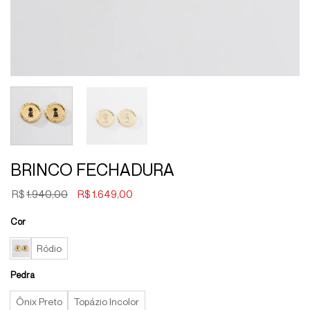
BRINCO FECHADURA
O
O
R$
1.940,00
R$
1.649,00
preço
preço
original
atual
Cor
era:
é:
Ródio
R$1.940,00.
R$1.649,00.
Pedra
Ônix Preto
Topázio Incolor