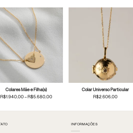
Colares Mãe e Filha(s)
Colar Universo Particular
Price
R$
1.940,00
R$
5.680,00
R$
2.606,00
–
range:
R$1.940,00
through
R$5.680,00
TATO
INFORMAÇÕES