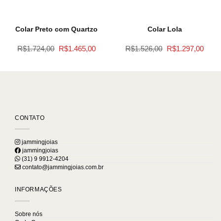
Colar Preto com Quartzo
Colar Lola
O
O
O
O
R$
1.724,00
R$
1.465,00
R$
1.526,00
R$
1.297,00
preço
preço
preço
preço
original
atual
original
atual
era:
é:
era:
é:
R$1.724,00.
R$1.465,00.
R$1.526,00.
R$1.2
CONTATO
jammingjoias
jammingjoias
(31) 9 9912-4204
contato@jammingjoias.com.br
INFORMAÇÕES
Sobre nós