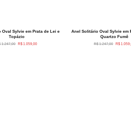
o Oval Sylvie em Prata de Lei e
Anel Solitário Oval Sylvie em 
Topázio
Quartzo Fumê
O
O
O
$
1.247,00
R$
1.059,00
R$
1.247,00
R$
1.059
preço
preço
preço
original
atual
original
era:
é:
era:
R$1.247,00.
R$1.059,00.
R$1.247