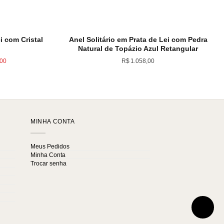
i com Cristal
Anel Solitário em Prata de Lei com Pedra
Natural de Topázio Azul Retangular
O
,00
R$
1.058,00
preço
atual
é:
,00.
R$1.010,00.
MINHA CONTA
Meus Pedidos
Minha Conta
Trocar senha