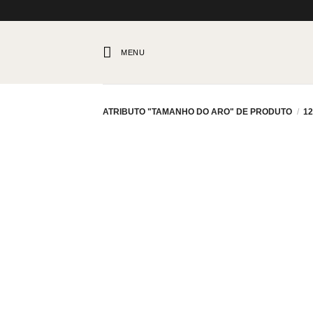
Skip
to
content
MENU
ATRIBUTO "TAMANHO DO ARO" DE PRODUTO
/
1