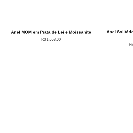
Anel Solitári
Anel MOM em Prata de Lei e Moissanite
R$
1.058,00
R