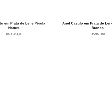
to em Prata de Lei e Pérola
Anel Casulo em Prata de Lei
Natural
Branco
R$
1.364,00
R$
950,00