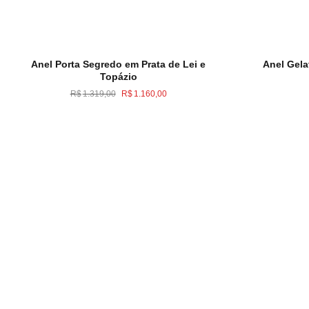
Anel Porta Segredo em Prata de Lei e
Anel Gela
Topázio
O
O
R$
1.319,00
R$
1.160,00
preço
preço
original
atual
era:
é:
R$1.319,00.
R$1.160,00.