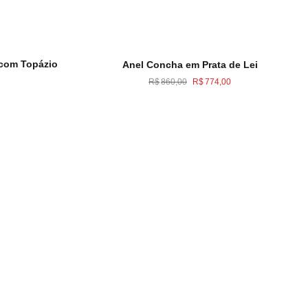
 com Topázio
Anel Concha em Prata de Lei
O
O
R$
860,00
R$
774,00
preço
preço
original
atual
era:
é:
R$860,00.
R$774,00.