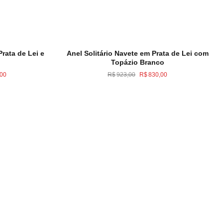
Prata de Lei e
Anel Solitário Navete em Prata de Lei com
Topázio Branco
O
O
O
,00
R$
923,00
R$
830,00
preço
preço
preço
atual
original
atual
é:
era:
é:
,00.
R$1.059,00.
R$923,00.
R$830,00.