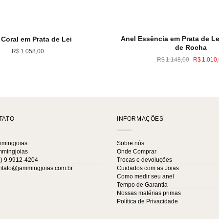
Anel Essência em Prata de Le
 Coral em Prata de Lei
de Rocha
R$
1.058,00
O
R$
1.148,00
R$
1.010
preço
original
era:
R$1.148
TATO
INFORMAÇÕES
mingjoias
Sobre nós
mingjoias
Onde Comprar
) 9 9912-4204
Trocas e devoluções
tato@jammingjoias.com.br
Cuidados com as Joias
Como medir seu anel
Tempo de Garantia
Nossas matérias primas
Política de Privacidade