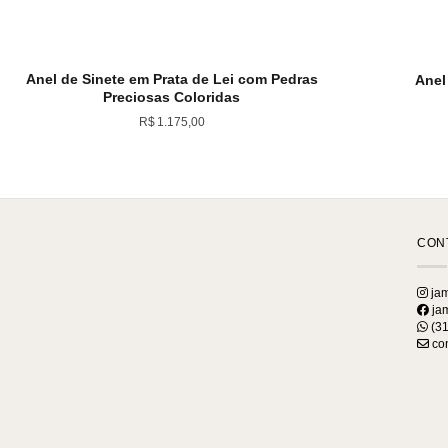
Anel de Sinete em Prata de Lei com Pedras
Anel
Preciosas Coloridas
R$
1.175,00
CON
jam
jam
(31
con