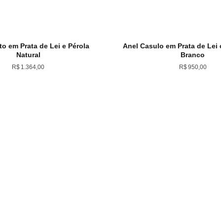
to em Prata de Lei e Pérola
Anel Casulo em Prata de Lei
Natural
Branco
R$
1.364,00
R$
950,00