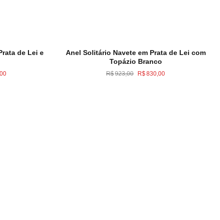
Prata de Lei e
Anel Solitário Navete em Prata de Lei com
Topázio Branco
O
O
O
,00
R$
923,00
R$
830,00
preço
preço
preço
atual
original
atual
é:
era:
é:
,00.
R$1.059,00.
R$923,00.
R$830,00.