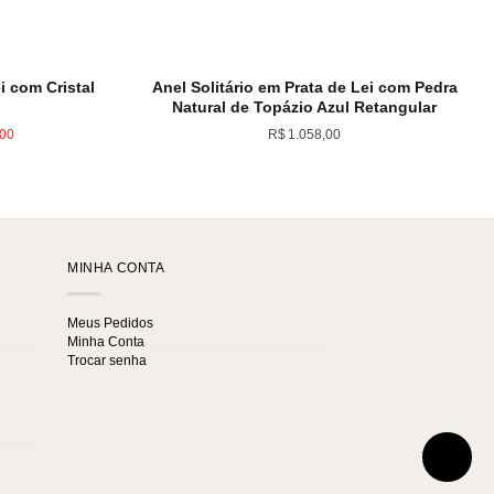
i com Cristal
Anel Solitário em Prata de Lei com Pedra
Natural de Topázio Azul Retangular
O
,00
R$
1.058,00
preço
atual
é:
,00.
R$1.010,00.
MINHA CONTA
Meus Pedidos
Minha Conta
Trocar senha