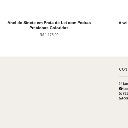
Anel de Sinete em Prata de Lei com Pedras
Anel
Preciosas Coloridas
R$
1.175,00
CON
jam
jam
(31
con