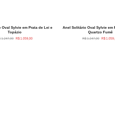
o Oval Sylvie em Prata de Lei e
Anel Solitário Oval Sylvie em 
Topázio
Quartzo Fumê
O
O
O
$
1.247,00
R$
1.059,00
R$
1.247,00
R$
1.059
preço
preço
preço
original
atual
original
era:
é:
era:
R$1.247,00.
R$1.059,00.
R$1.247