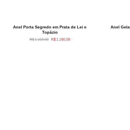
Anel Porta Segredo em Prata de Lei e
Anel Gela
Topázio
O
O
R$
1.319,00
R$
1.160,00
preço
preço
original
atual
era:
é:
R$1.319,00.
R$1.160,00.