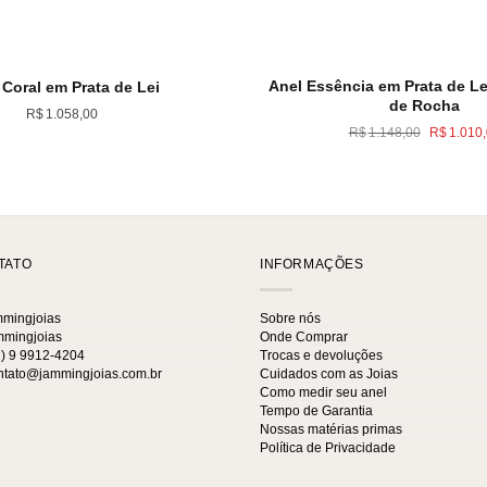
Anel Essência em Prata de Le
 Coral em Prata de Lei
de Rocha
R$
1.058,00
O
R$
1.148,00
R$
1.010
preço
original
era:
R$1.148
TATO
INFORMAÇÕES
mingjoias
Sobre nós
mingjoias
Onde Comprar
) 9 9912-4204
Trocas e devoluções
tato@jammingjoias.com.br
Cuidados com as Joias
Como medir seu anel
Tempo de Garantia
Nossas matérias primas
Política de Privacidade