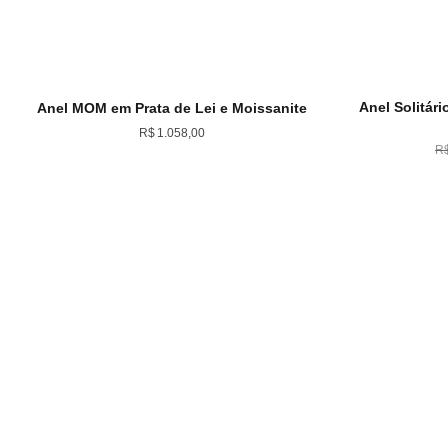
Anel Solitári
Anel MOM em Prata de Lei e Moissanite
R$
1.058,00
R