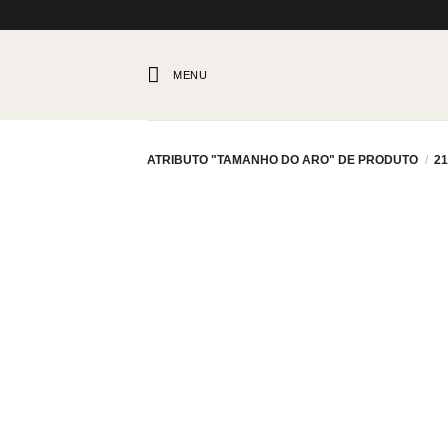
Skip
to
content
MENU
ATRIBUTO "TAMANHO DO ARO" DE PRODUTO
/
2