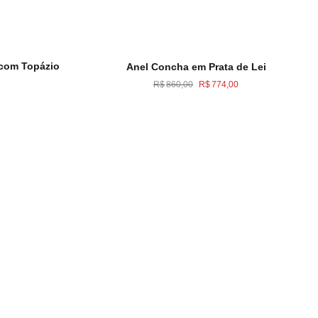
 com Topázio
Anel Concha em Prata de Lei
O
O
R$
860,00
R$
774,00
preço
preço
original
atual
era:
é:
R$860,00.
R$774,00.