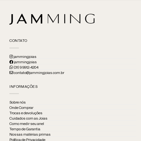
CONTATO
jammingjoias
jammingjoias
(31) 9 9912-4204
contato@jammingjoias.com.br
INFORMAÇÕES
Sobre nós
Onde Comprar
Trocas e devoluções
Cuidados com as Joias
Como medir seu anel
Tempo de Garantia
Nossas matérias primas
Política de Privacidade