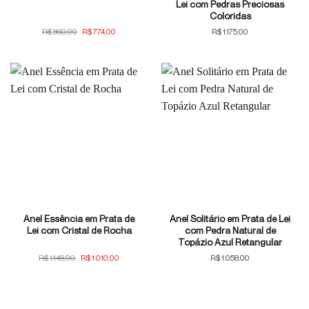
Lei com Pedras Preciosas
Coloridas
O
O
R$
860,00
R$
774,00
R$
1.175,00
preço
preço
original
atual
era:
é:
R$860,00.
R$774,00.
Anel Essência em Prata de
Anel Solitário em Prata de Lei
Lei com Cristal de Rocha
com Pedra Natural de
Topázio Azul Retangular
O
O
R$
1.148,00
R$
1.010,00
R$
1.058,00
preço
preço
original
atual
era:
é:
R$1.148,00.
R$1.010,00.