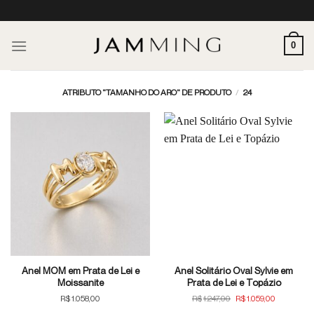
Skip
to
content
0
ATRIBUTO "TAMANHO DO ARO" DE PRODUTO
/
24
Anel MOM em Prata de Lei e
Anel Solitário Oval Sylvie em
Moissanite
Prata de Lei e Topázio
O
O
R$
1.058,00
R$
1.247,00
R$
1.059,00
preço
preço