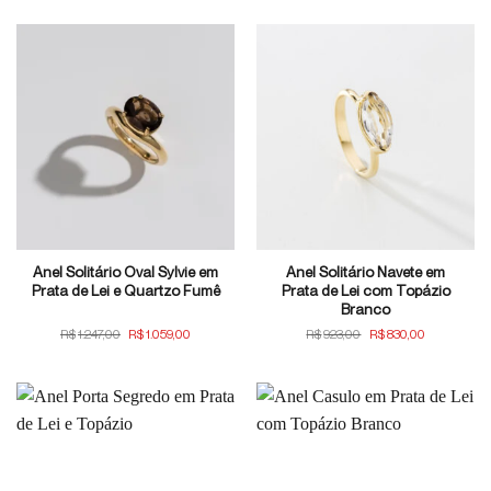
original
atual
era:
é:
R$1.247,00.
R$1.059,
Anel Solitário Oval Sylvie em
Anel Solitário Navete em
Prata de Lei e Quartzo Fumê
Prata de Lei com Topázio
Branco
O
O
O
O
R$
1.247,00
R$
1.059,00
R$
923,00
R$
830,00
preço
preço
preço
preço
original
atual
original
atual
era:
é:
era:
é:
R$1.247,00.
R$1.059,00.
R$923,00.
R$830,00