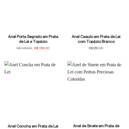
Anel Porta Segredo em Prata
Anel Casulo em Prata de Lei
de Lei e Topázio
com Topázio Branco
O
O
R$
1.319,00
R$
1.160,00
R$
950,00
preço
preço
original
atual
era:
é:
R$1.319,00.
R$1.160,00.
Anel de Sinete em Prata de
Anel Concha em Prata de Lei