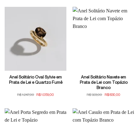
original
atual
era:
é:
R$1.247,00.
R$1.059,
Anel Solitário Oval Sylvie em
Anel Solitário Navete em
Prata de Lei e Quartzo Fumê
Prata de Lei com Topázio
Branco
O
O
O
O
R$
1.247,00
R$
1.059,00
R$
923,00
R$
830,00
preço
preço
preço
preço
original
atual
original
atual
era:
é:
era:
é:
R$1.247,00.
R$1.059,00.
R$923,00.
R$830,00