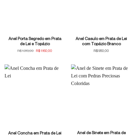
Anel Porta Segredo em Prata
Anel Casulo em Prata de Lei
de Lei e Topázio
com Topázio Branco
O
O
R$
1.319,00
R$
1.160,00
R$
950,00
preço
preço
original
atual
era:
é:
R$1.319,00.
R$1.160,00.
Anel de Sinete em Prata de
Anel Concha em Prata de Lei