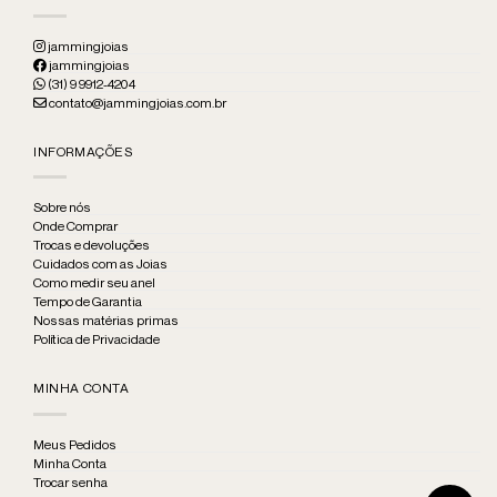
jammingjoias
jammingjoias
(31) 9 9912-4204
contato@jammingjoias.com.br
INFORMAÇÕES
Sobre nós
Onde Comprar
Trocas e devoluções
Cuidados com as Joias
Como medir seu anel
Tempo de Garantia
Nossas matérias primas
Política de Privacidade
MINHA CONTA
Meus Pedidos
Minha Conta
Trocar senha