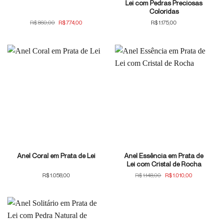
Lei com Pedras Preciosas
Coloridas
O
O
R$
860,00
R$
774,00
R$
1.175,00
preço
preço
original
atual
era:
é:
R$860,00.
R$774,00.
Anel Essência em Prata de
Anel Coral em Prata de Lei
Lei com Cristal de Rocha
O
O
R$
1.058,00
R$
1.148,00
R$
1.010,00
preço
preço
original
atual
era:
é:
R$1.148,00.
R$1.010,