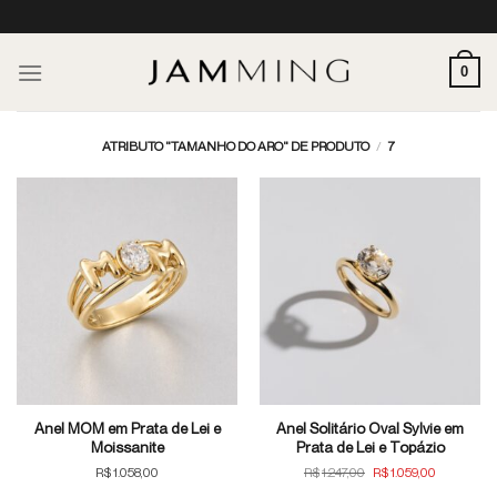
Skip
to
content
0
ATRIBUTO "TAMANHO DO ARO" DE PRODUTO
/
7
Anel MOM em Prata de Lei e
Anel Solitário Oval Sylvie em
Moissanite
Prata de Lei e Topázio
O
O
R$
1.058,00
R$
1.247,00
R$
1.059,00
preço
preço